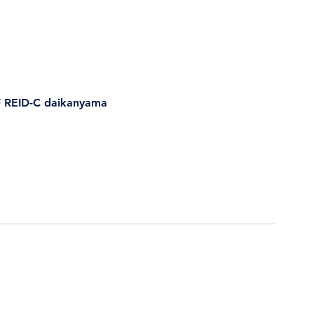
EID-C daikanyama
。