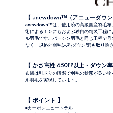
【 anewdown™（アニューダウ
anewdown™は、使用済の高級国産羽
術による１０にもおよぶ独自の精製工程に
ル羽毛です。バージン羽毛と同じ工程で丹
なく、規格外羽毛(未熟ダウン等)も取り除
【 かさ高性 650FP以上・ダウン率
布団は引取りの段階で羽毛の状態が良い物
ル羽毛を実現しています。
【 ポイント 】
◾️カーボンニュートラル