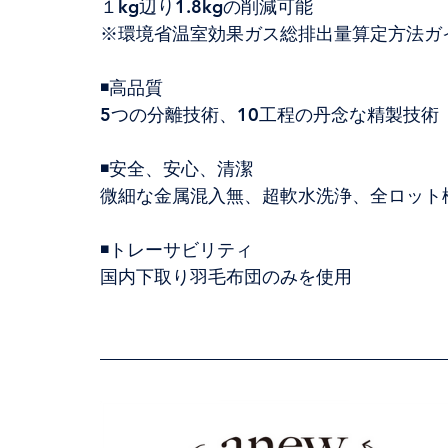
１kg辺り1.8kgの削減可能
※環境省温室効果ガス総排出量算定方法ガ
◾️高品質
5つの分離技術、10工程の丹念な精製技術
◾️安全、安心、清潔
微細な金属混入無、超軟水洗浄、全ロット
◾️トレーサビリティ
国内下取り羽毛布団のみを使用