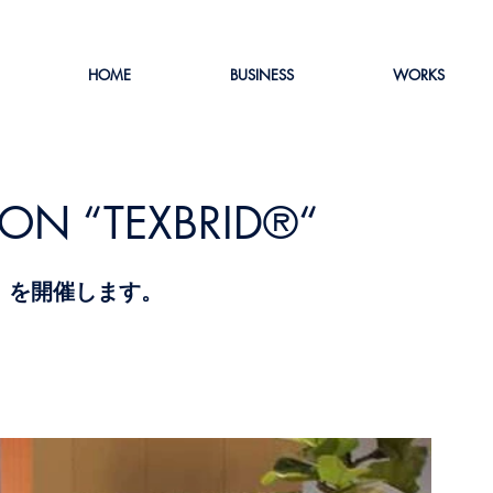
HOME
BUSINESS
WORKS
ION “TEXBRID®“
ID®“」を開催します。