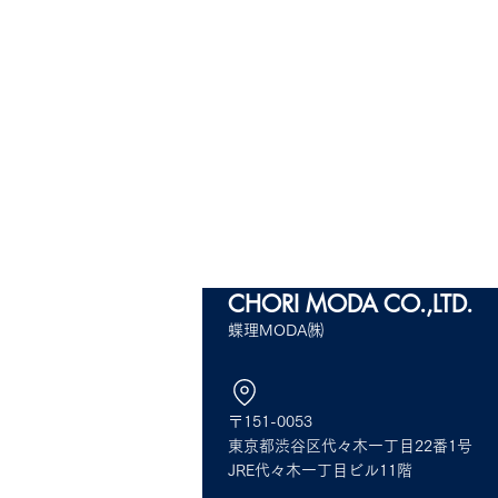
CHORI MODA
CO.,LTD.
蝶理MODA㈱
〒151-0053
CHORI STX FASHION EXPO
CHORI STX
東京都渋谷区代々木一丁目22番1号
2024 SPRING SUMMER
2024 SPR
JRE代々木一丁目ビル11階
内