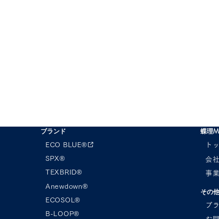
ブランド
蝶理M
ECO BLUE®︎
ト
SPX®︎
会
TEXBRID®
事
23AW CHORI EXHIBITON
Anewdown®︎
 FASHION EXPO
その
ING SUMMER ご案
ECOSOL®︎
プ
B-LOOP®︎