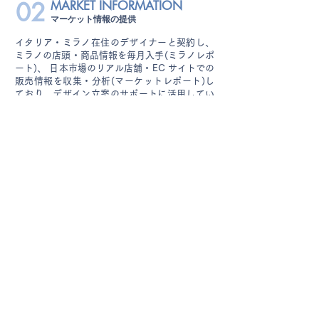
02
MARKET INFORMATION
マーケット情報の提供
イタリア・ミラノ在住のデザイナーと契約し、
ミラノの店頭・商品情報を毎月入手(ミラノレポ
ート)、 日本市場のリアル店舗・EC サイトでの
販売情報を収集・分析(マーケットレポート)し
ており、デザイン立案のサポートに活用してい
ます。
CHORI MODA
CO.,LTD.
蝶理MODA㈱
〒151-0053
東京都渋谷区代々木一丁目22番1号
JRE代々木一丁目ビル11階