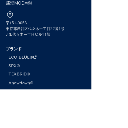
蝶理MODA㈱
〒151-0053
東京都渋谷区代々木一丁目22番1号
JRE代々木一丁目ビル11階
ブランド
ECO BLUE®︎
SPX®︎
TEXBRID®
Anewdown®︎
ECOSOL®︎
B-LOOP®︎
蝶理MODAについて