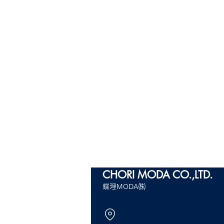
CHORI MODA
CO.,LTD.
蝶理MODA㈱
23AW CHOR