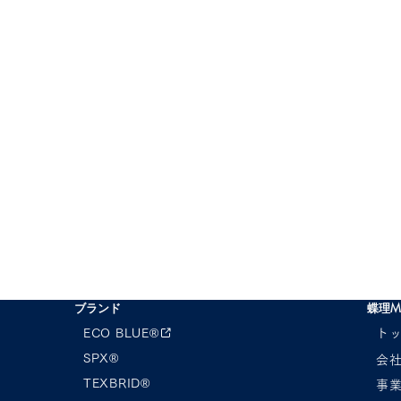
ブランド
蝶理M
ECO BLUE®︎
ト
SPX®︎
会
TEXBRID®
事
I EXHIBITON