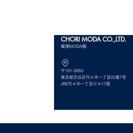
CHORI MODA
CO.,LTD.
蝶理MODA㈱
〒151-0053
CHORI STX FASHION EXPO
CHORI STX
東京都渋谷区代々木一丁目22番1号
2024 SPRING SUMMER
2024 SPR
JRE代々木一丁目ビル11階
内