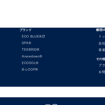
ブランド
蝶理M
ECO BLUE®︎
ト
SPX®︎
会
TEXBRID®
事
23AW CHORI EXHIBITON
Anewdown®︎
 FASHION EXPO
その
ING SUMMER ご案
ECOSOL®︎
プ
B-LOOP®︎
お