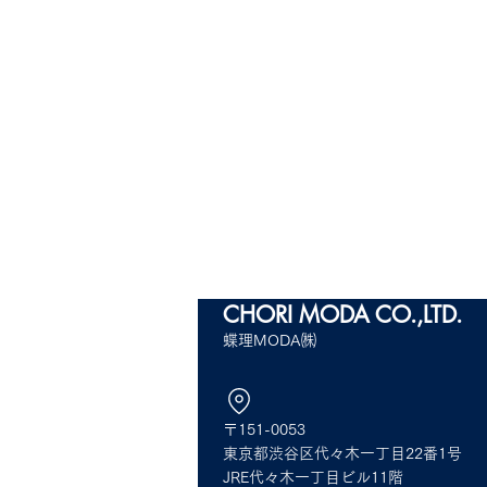
CHORI MODA
CO.,LTD.
蝶理MODA㈱
〒151-0053
CHORI STX FASHION EXPO
CHORI STX
東京都渋谷区代々木一丁目22番1号
2024 SPRING SUMMER
2024 SPR
JRE代々木一丁目ビル11階