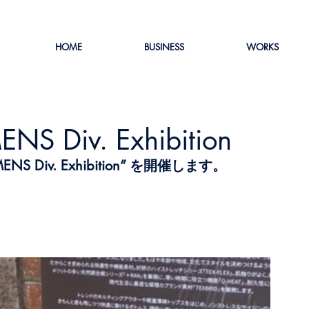
HOME
BUSINESS
WORKS
S Div. Exhibition
S Div. Exhibition” を開催します。