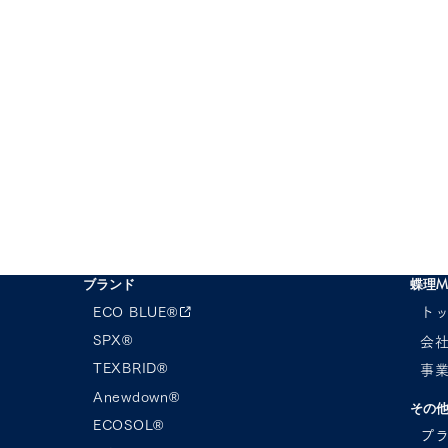
ブランド
蝶理M
ECO BLUE®︎
ト
SPX®︎
会
TEXBRID®
事
23AW CHORI EXHIBITON
Anewdown®︎
 FASHION EXPO
その
ING SUMMER ご案
ECOSOL®︎
プ