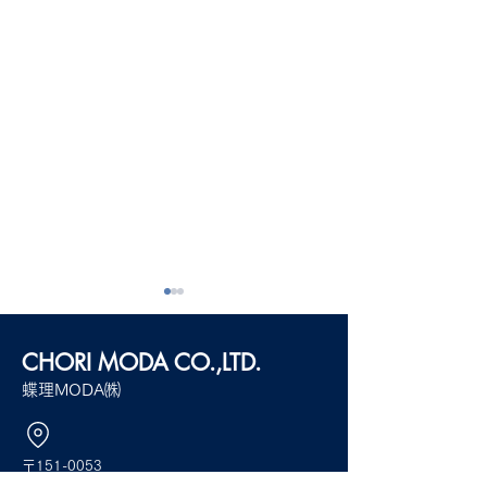
CHORI MODA
CO.,LTD.
蝶理MODA㈱
23AW CHORI E
CHORI STX FASHION
〒151-0053