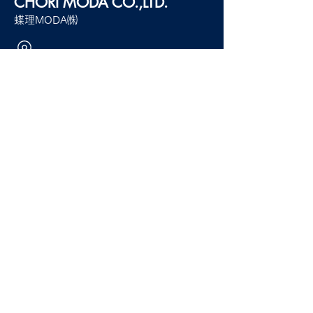
CHORI MODA
CO.,LTD.
蝶理MODA㈱
23AW CHORI E
CHORI STX FASHION
〒151-0053
EXPO 2024 SPRING
東京都渋谷区代々木一丁目22番1号
JRE代々木一丁目ビル11階
SUMMER ご案内
ブランド
ECO BLUE®︎
SPX®︎
TEXBRID®
Anewdown®︎
ECOSOL®︎
B-LOOP®︎
蝶理MODAについて